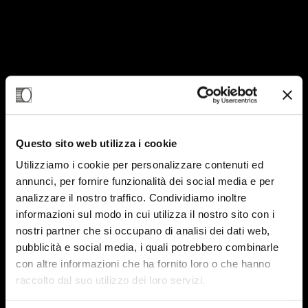
Questo sito web utilizza i cookie
Utilizziamo i cookie per personalizzare contenuti ed
annunci, per fornire funzionalità dei social media e per
16
analizzare il nostro traffico. Condividiamo inoltre
OTT-23
informazioni sul modo in cui utilizza il nostro sito con i
nostri partner che si occupano di analisi dei dati web,
pubblicità e social media, i quali potrebbero combinarle
con altre informazioni che ha fornito loro o che hanno
raccolto dal suo utilizzo dei loro servizi.