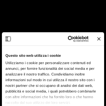
Questo sito web utilizza i cookie
Utilizziamo i cookie per personalizzare contenuti ed
annunci, per fornire funzionalità dei social media e per
analizzare il nostro traffico. Condividiamo inoltre
07
informazioni sul modo in cui utilizza il nostro sito con i
GEN-25
nostri partner che si occupano di analisi dei dati web,
pubblicità e social media, i quali potrebbero combinarle
con altre informazioni che ha fornito loro o che hanno
raccolto dal suo utilizzo dei loro servizi.