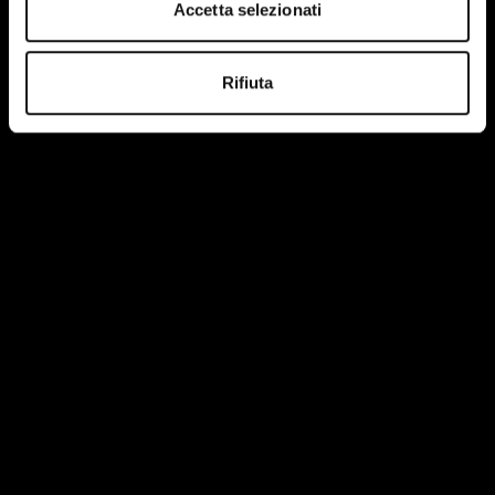
Accetta selezionati
Rifiuta
Ho letto e accetto le condizioni della privacy policy del
sito.
Maggiori informazioni
HEADQUARTER