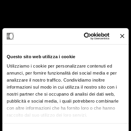
Questo sito web utilizza i cookie
Utilizziamo i cookie per personalizzare contenuti ed
17
annunci, per fornire funzionalità dei social media e per
analizzare il nostro traffico. Condividiamo inoltre
NOV-23
informazioni sul modo in cui utilizza il nostro sito con i
nostri partner che si occupano di analisi dei dati web,
pubblicità e social media, i quali potrebbero combinarle
con altre informazioni che ha fornito loro o che hanno
raccolto dal suo utilizzo dei loro servizi.
Selezione