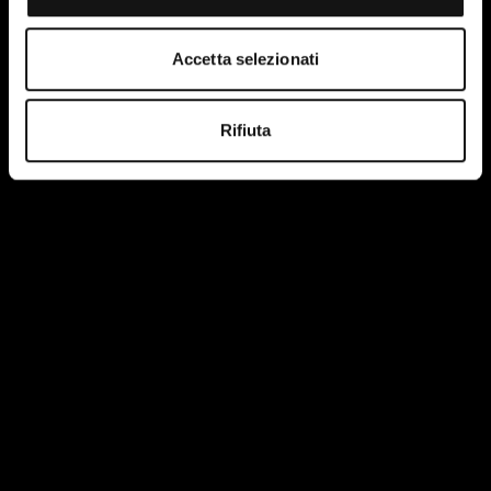
Accetta selezionati
Rifiuta
Ho letto e accetto le condizioni della privacy policy del
sito.
Maggiori informazioni