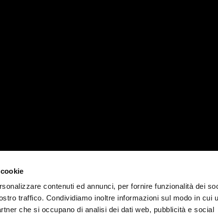
ZI
MATIKA WORLD
CONTATT
Azienda
T +39 04
News, eventi e magazine
padova@ma
Contatti
CONTATT
Lavora con noi
 cookie
T +39 02
rsonalizzare contenuti ed annunci, per fornire funzionalità dei soc
milano@ma
ostro traffico. Condividiamo inoltre informazioni sul modo in cui u
partner che si occupano di analisi dei dati web, pubblicità e social