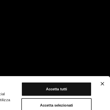
I PADOVA
SOCIAL
Youtube
/
Linkedin
9 9302787
tikasrl.it
I MILANO
Accetta tutti
 6121563
ial
tikasrl.it
tilizza
Accetta selezionati