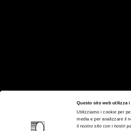
HEADQUARTER
PRODOTTI E SERVI
Prodotti
Via Martiri della Libertà, 8/10
Industrie
35012 - Camposampiero
Tecnologie
(PD)
ITALY
Servizi
Questo sito web utilizza i
Azienda
Utilizziamo i cookie per pe
media e per analizzare il n
il nostro sito con i nostri 