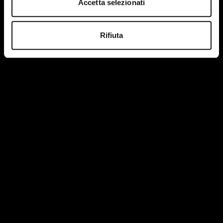
Accetta selezionati
Rifiuta
Ho letto e accetto le condizioni della privacy policy del
sito.
Maggiori informazioni
HEADQUARTER
Via Martiri della Libertà, 8/10