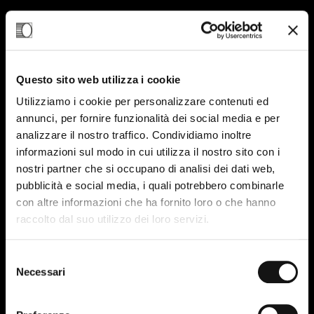
04
Questo sito web utilizza i cookie
LUG-24
Utilizziamo i cookie per personalizzare contenuti ed
annunci, per fornire funzionalità dei social media e per
analizzare il nostro traffico. Condividiamo inoltre
informazioni sul modo in cui utilizza il nostro sito con i
nostri partner che si occupano di analisi dei dati web,
pubblicità e social media, i quali potrebbero combinarle
con altre informazioni che ha fornito loro o che hanno
raccolto dal suo utilizzo dei loro servizi.
Selezione
Necessari
del
consenso