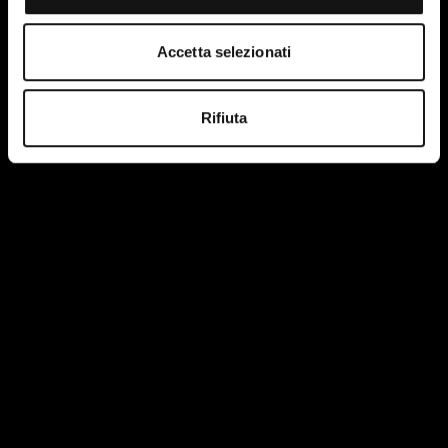
Accetta selezionati
Rifiuta
Ho letto e accetto le condizioni della privacy policy del
sito.
Maggiori informazioni