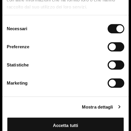
raccolto dal suo utilizzo dei loro servizi.
Selezione
Ventola brevettata bidirezionale ad alta
Necessari
del
efficienza, pale elettropuntate
consenso
Preferenze
Mantenuta la dimensione della pala, il nuovo design della
superficie...
…aumenta del 3% l’airflow della ventola.
Statistiche
…aumenta dell’11% il save energy.
…aumenta l’efficienza della ventola.
…diminuisce il peso e migliora i tempi di inversione.
Marketing
…massimizza lo scambio termico per l’ottimizzazione
della distribuzione dei flussi.
…in inversione garantisce la simmetria.
…migliora la nebulizzazione dell’acqua.
.............e poi è bella!
Mostra dettagli
Rotazione bidirezionale
Accetta tutti