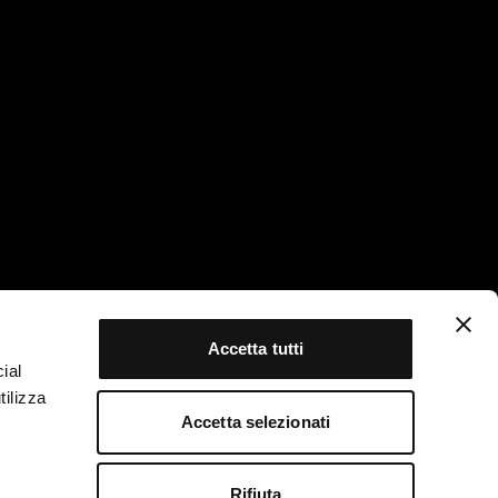
Scroll
Accetta tutti
ial
tilizza
Accetta selezionati
Rifiuta