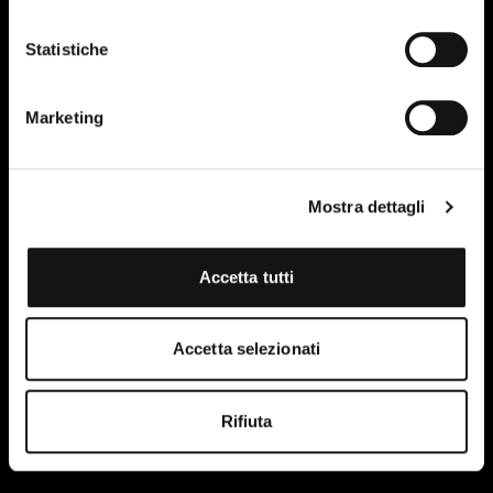
Statistiche
Marketing
Mostra dettagli
Accetta tutti
Ho letto e accetto le condizioni della privacy policy del
sito.
Maggiori informazioni
Accetta selezionati
Rifiuta