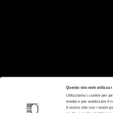
HEADQUARTER
PRODUCTS AND SE
Products
Via Martiri della Libertà, 8/10
Industries
35012 - Camposampiero
Technologies
(PD)
ITALY
Services
Questo sito web utilizza i
Company
Utilizziamo i cookie per pe
media e per analizzare il n
il nostro sito con i nostri 