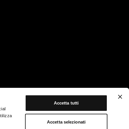
CONTACTS
SOCIAL
Youtube
/
Linkedin
9 9302787
tikasrl.it
CONTACTS
Accetta tutti
 6121563
ial
tikasrl.it
tilizza
Accetta selezionati