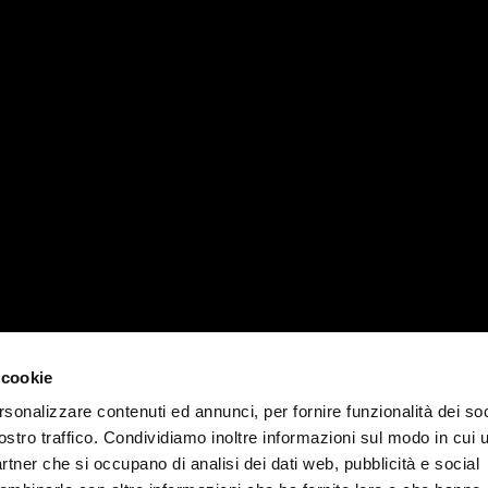
RVICES
MATIKA WORLD
PADOVA 
News, events e magazines
T +39 04
Company
padova@ma
Contacts
MILANO 
Work with us
 cookie
T +39 02
rsonalizzare contenuti ed annunci, per fornire funzionalità dei soc
milano@ma
ostro traffico. Condividiamo inoltre informazioni sul modo in cui u
partner che si occupano di analisi dei dati web, pubblicità e social