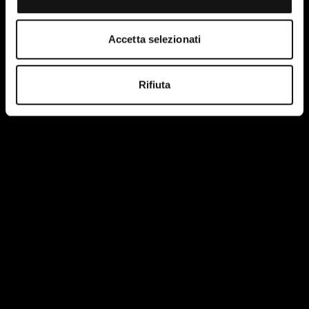
Accetta selezionati
Rifiuta
I have read and accept the terms of the site's privacy
policy.
More information.