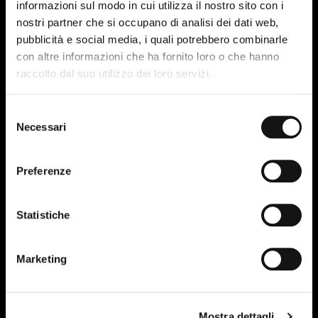
informazioni sul modo in cui utilizza il nostro sito con i
nostri partner che si occupano di analisi dei dati web,
pubblicità e social media, i quali potrebbero combinarle
30
con altre informazioni che ha fornito loro o che hanno
raccolto dal suo utilizzo dei loro servizi.
MAR-18
Selezione
Necessari
del
consenso
Preferenze
Statistiche
Marketing
Mostra dettagli