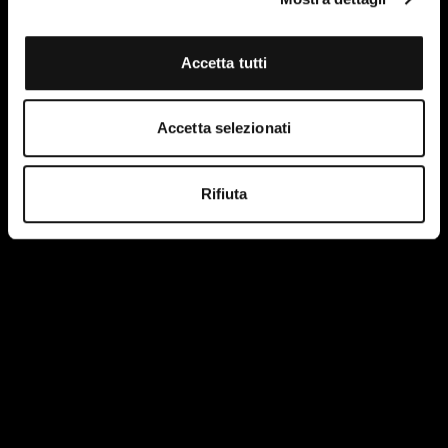
Accetta tutti
Accetta selezionati
HEADQUARTER
Rifiuta
Via Martiri della Libertà, 8/10
35012 - Camposampiero (PD)
ITALY
PRODUCTS AND SERVICES
Products
Industries