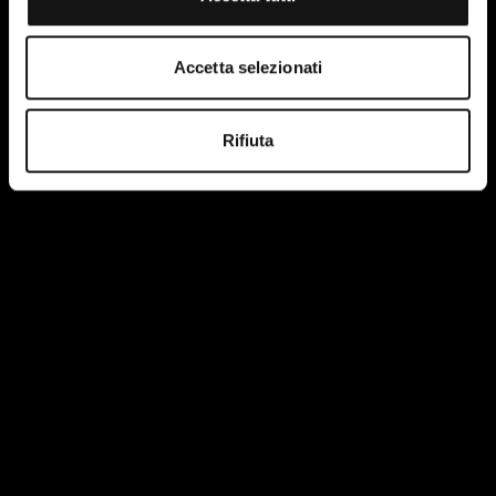
Accetta selezionati
Rifiuta
I have read and accept the terms of the site's privacy
policy.
More information.