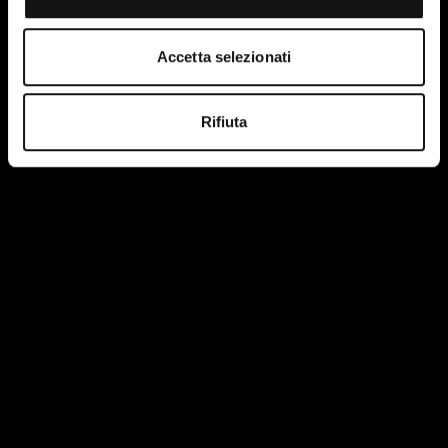
Accetta selezionati
Rifiuta
I have read and accept the terms of the site's privacy
policy.
More information.