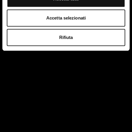
Accetta selezionati
Rifiuta
I have read and accept the terms of the site's privacy
policy.
More information.