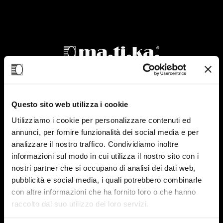
Questo sito web utilizza i cookie
Utilizziamo i cookie per personalizzare contenuti ed
annunci, per fornire funzionalità dei social media e per
analizzare il nostro traffico. Condividiamo inoltre
informazioni sul modo in cui utilizza il nostro sito con i
nostri partner che si occupano di analisi dei dati web,
pubblicità e social media, i quali potrebbero combinarle
con altre informazioni che ha fornito loro o che hanno
Fan wheel model
raccolto dal suo utilizzo dei loro servizi.