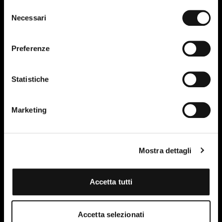
Selezione
VRD 160-500
Necessari
del
consenso
Preferenze
Statistiche
Bi-directional fan, electric blades
Marketing
Bidirectional rotation
Mostra dettagli
Accetta tutti
Accetta selezionati